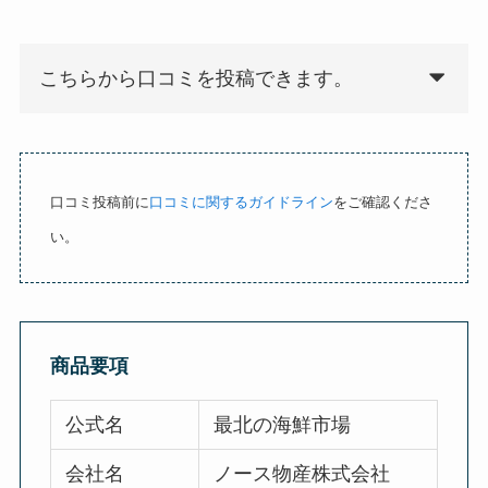
o
u
t
こちらから口コミを投稿できます。
o
f
5
口コミ投稿前に
口コミに関するガイドライン
をご確認くださ
い。
商品要項
公式名
最北の海鮮市場
会社名
ノース物産株式会社