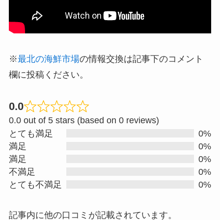
※
最北の海鮮市場
の情報交換は記事下のコメント
欄に投稿ください。
0.0
R
0.0 out of 5 stars (based on 0 reviews)
a
とても満足
0%
t
満足
0%
e
満足
0%
d
不満足
0%
0
とても不満足
0%
.
0
記事内に他の口コミが記載されています。